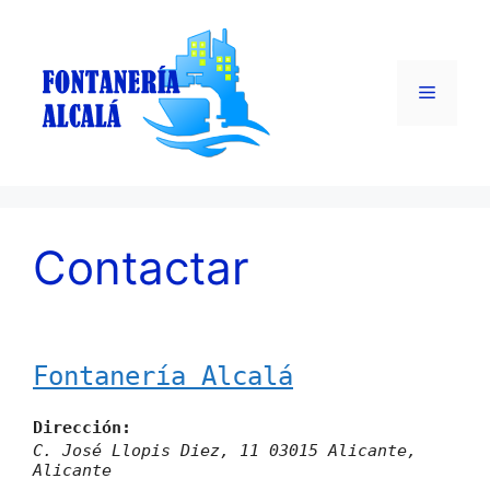
Saltar
al
contenido
Menú
Contactar
Fontanería Alcalá
Dirección:
C. José Llopis Diez, 11
03015
Alicante
,
Alicante